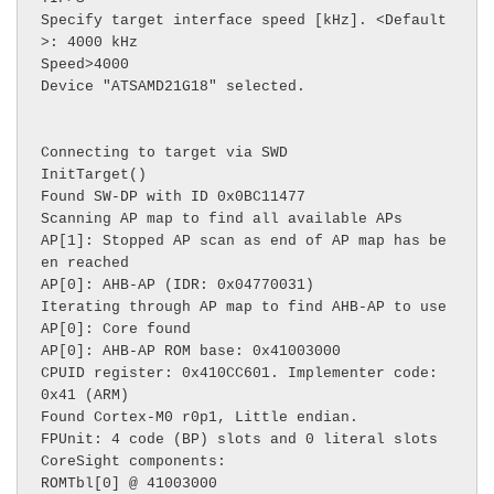
Specify target interface speed [kHz]. <Default
>: 4000 kHz

Speed>4000

Device "ATSAMD21G18" selected.

Connecting to target via SWD

InitTarget()

Found SW-DP with ID 0x0BC11477

Scanning AP map to find all available APs

AP[1]: Stopped AP scan as end of AP map has be
en reached

AP[0]: AHB-AP (IDR: 0x04770031)

Iterating through AP map to find AHB-AP to use

AP[0]: Core found

AP[0]: AHB-AP ROM base: 0x41003000

CPUID register: 0x410CC601. Implementer code: 
0x41 (ARM)

Found Cortex-M0 r0p1, Little endian.

FPUnit: 4 code (BP) slots and 0 literal slots

CoreSight components:

ROMTbl[0] @ 41003000
