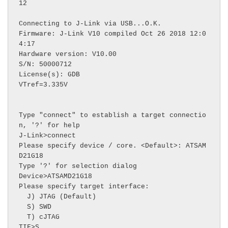
12

Connecting to J-Link via USB...O.K.

Firmware: J-Link V10 compiled Oct 26 2018 12:0
4:17

Hardware version: V10.00

S/N: 50000712

License(s): GDB

VTref=3.335V

Type "connect" to establish a target connectio
n, '?' for help

J-Link>connect

Please specify device / core. <Default>: ATSAM
D21G18

Type '?' for selection dialog

Device>ATSAMD21G18

Please specify target interface:

  J) JTAG (Default)

  S) SWD

  T) cJTAG

TIF>S
